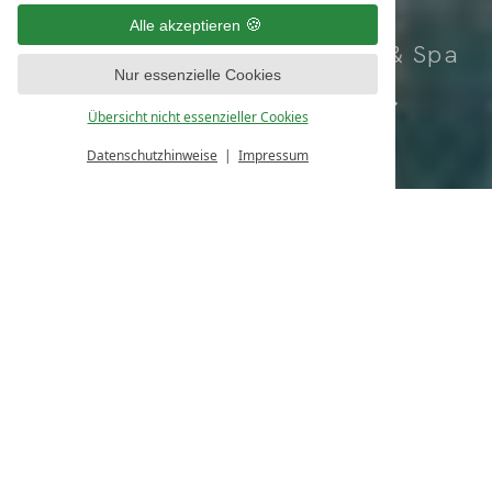
Ihr Adults-Only
Alle akzeptieren
Gesundheitsresort & Spa
Nur essenzielle Cookies
Buchen.
Übersicht nicht essenzieller Cookies
Datenschutzhinweise
Impressum
Anfragen
Buchen
Ihr Hotel in Oberstaufen
SO LEICHT
SO GESUND