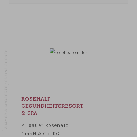
ONLINE BUCHEN
ZIMMER & ANGEBOTE
ROSENALP
GESUNDHEITSRESORT
& SPA
OME
Allgäuer Rosenalp
GmbH & Co. KG