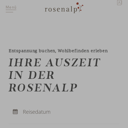
EN
Menü
Entspannung buchen, Wohlbefinden erleben
IHRE AUSZEIT
IN DER
ROSENALP
Anreise:
keine Auswahl
Abreise:
Reisedatum
keine Auswahl
Übernachtungen:
0