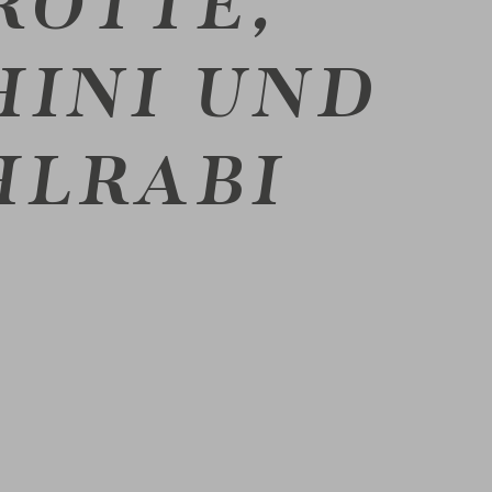
ROTTE,
HINI UND
HLRABI