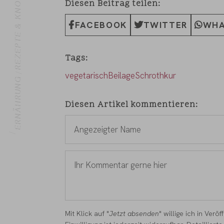
REZEPTE & KNOWHOW
Diesen Beitrag teilen
FACEBOOK
TWITTER
WHA
Tags
vegetarisch
Beilage
Schrothkur
ERNÄHRUNG
Diesen Artikel kommentieren
HOME
Angezeigter
Name
*
Ihr
Kommentar
gerne
hier
*
Mit Klick auf "
Jetzt absenden
" willige ich in Ve