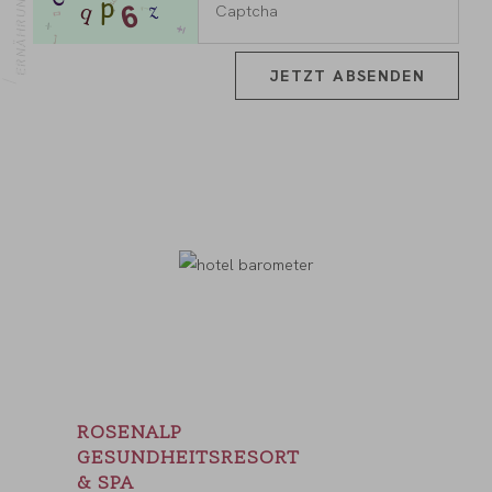
ERNÄHRUNG
OME
JETZT ABSENDEN
ROSENALP
GESUNDHEITSRESORT
& SPA