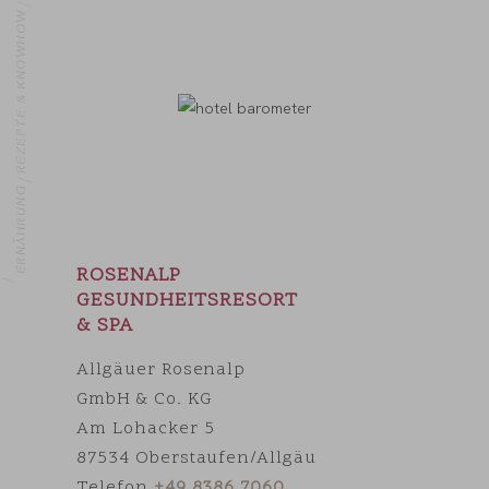
REZEPTE & KNOWHOW
ERNÄHRUNG
OME
ROSENALP
GESUNDHEITSRESORT
& SPA
Allgäuer Rosenalp
GmbH & Co. KG
Am Lohacker 5
87534 Oberstaufen/Allgäu
Telefon
+49 8386 7060