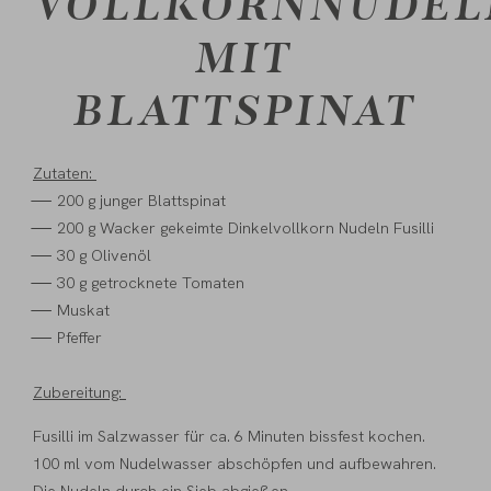
VOLLKORNNUDEL
MIT
BLATTSPINAT
Zutaten:
200 g junger Blattspinat
200 g
Wacker gekeimte Dinkelvollkorn Nudeln Fusilli
30 g Olivenöl
30 g getrocknete Tomaten
Muskat
Pfeffer
Zubereitung:
Fusilli im Salzwasser für ca. 6 Minuten bissfest kochen.
100 ml vom Nudelwasser abschöpfen und aufbewahren.
Die Nudeln durch ein Sieb abgießen.