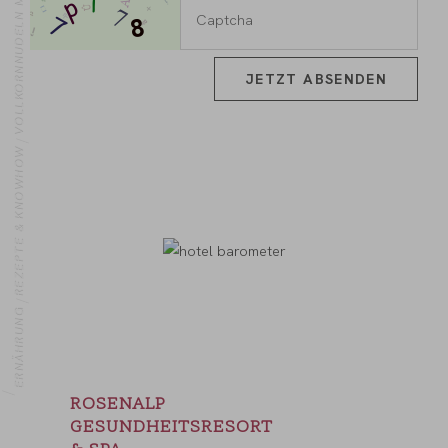
JETZT ABSENDEN
REZEPTE & KNOWHOW
ERNÄHRUNG
OME
ROSENALP
GESUNDHEITSRESORT