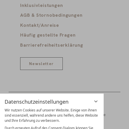
Inklusivleistungen
AGB & Stornobedingungen
Kontakt/Anreise
Häufig gestellte Fragen
Barrierefreiheitserklärung
Newsletter
Datenschutzeinstellungen
Wir nutzen Cookies auf unserer Website. Einige von ihnen
Digitale Gästemappe
Jobs
Partner
Presse
sind essenziell, während andere uns helfen, diese Website
und Ihre Erfahrung zu verbessern.
Familien Schädler & Burkhart
Durch erneuten Aufruf des Consent-Dialogs können Sie