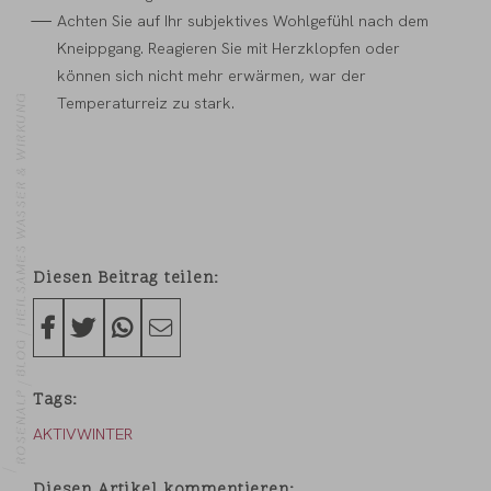
Achten Sie auf Ihr subjektives Wohlgefühl nach dem
Kneippgang. Reagieren Sie mit Herzklopfen oder
können sich nicht mehr erwärmen, war der
Temperaturreiz zu stark.
HEILSAMES WASSER & WIRKUNG
Diesen Beitrag teilen
BLOG
Tags
ROSENALP
AKTIV
WINTER
OME
Diesen Artikel kommentieren