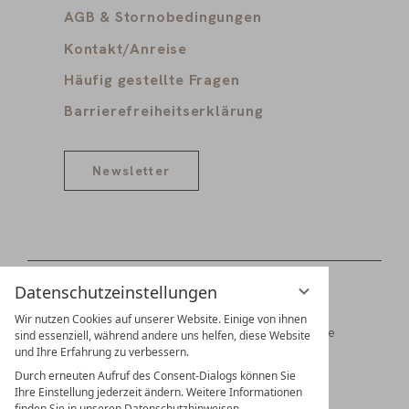
AGB & Stornobedingungen
Kontakt/Anreise
Häufig gestellte Fragen
Barrierefreiheitserklärung
Newsletter
Datenschutzeinstellungen
Wir nutzen Cookies auf unserer Website. Einige von ihnen
Digitale Gästemappe
Jobs
Partner
Presse
sind essenziell, während andere uns helfen, diese Website
und Ihre Erfahrung zu verbessern.
Familien Schädler & Burkhart
Durch erneuten Aufruf des Consent-Dialogs können Sie
Ihre Einstellung jederzeit ändern. Weitere Informationen
finden Sie in unseren Datenschutzhinweisen.