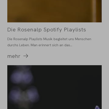
Die Rosenalp Spotify Playlists
Die Rosenalp Playlists Musik begleitet uns Menschen
durchs Leben. Man erinnert sich an das
Lieblingskinderlied...
mehr