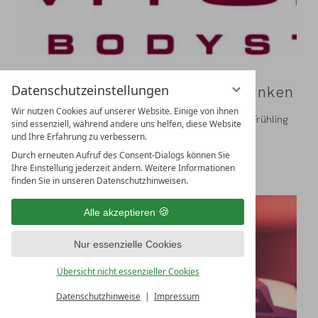
Slimyonik® – im Liegen erschlanken
Datenschutzeinstellungen
Wir nutzen Cookies auf unserer Website. Einige von ihnen
Alle Jahre wieder steigt mit den Temperaturen im Frühling
sind essenziell, während andere uns helfen, diese Website
und Sommer auch die Zahl der Produkte und
und Ihre Erfahrung zu verbessern.
Anwendungen,...
Durch erneuten Aufruf des Consent-Dialogs können Sie
mehr
Ihre Einstellung jederzeit ändern. Weitere Informationen
finden Sie in unseren Datenschutzhinweisen.
Alle akzeptieren
Nur essenzielle Cookies
Übersicht nicht essenzieller Cookies
Datenschutzhinweise
Impressum