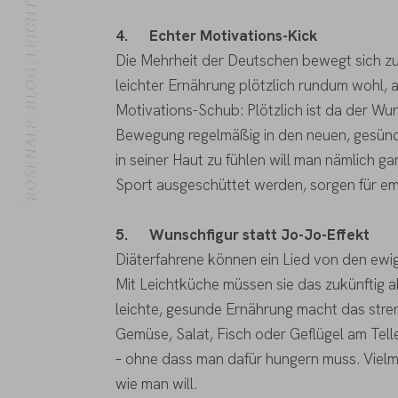
4.
Echter Motivations-Kick
Die Mehrheit der Deutschen bewegt sich zu
BLOG
leichter Ernährung plötzlich rundum wohl, ab
Motivations-Schub: Plötzlich ist da der Wu
ROSENALP
Bewegung regelmäßig in den neuen, gesünder
in seiner Haut zu fühlen will man nämlich g
HOME
Sport ausgeschüttet werden, sorgen für em
5.
Wunschfigur statt Jo-Jo-Effekt
Diäterfahrene können ein Lied von den ew
Mit Leichtküche müssen sie das zukünftig ab
leichte, gesunde Ernährung macht das stren
Gemüse, Salat, Fisch oder Geflügel am Teller
– ohne dass man dafür hungern muss. Vielm
wie man will.