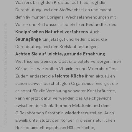
Wassers bringt den Kreislauf auf Trab, regt die
Durchblutung und den Stoffwechsel an und macht
definitiv munter. Übrigens: Wechselanwendungen mit
Warm- und Kaltwasser sind ein fixer Bestandteil des
FRÜHJAHRSMÜDIGKEIT BESIEGEN
Kneipp´schen Naturheilverfahrens
. Auch
Saunagänge
tun jetzt gut und helfen dabei, die
Durchblutung und den Kreislauf anzuregen.
Achten Sie auf leichte, gesunde Ernährung
Viel frisches Gemüse, Obst und Salate versorgen Ihren
Körper mit wertvollen Vitaminen und Mineralstoffen.
Zudem entlastet die
leichte Küche
Ihren aktuell eh
schon schwer beschäftigten Organismus: Energie, die
er sonst für die Verdauung schwerer Kost bräuchte,
BLOG
kann er jetzt dafür verwenden das Gleichgewicht
zwischen dem Schlafhormon Melatonin und dem
ROSENALP
Glückshormon Serotonin wiederherzustellen. Auch
Eiweiß unterstützt den Körper in dieser natürlichen
OME
Hormonumstellungsphase: Hülsenfrüchte,