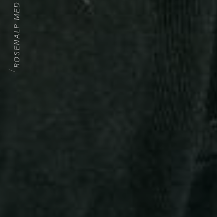
ROSENALP MED
HOME