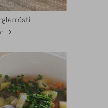
rglerrösti
hr