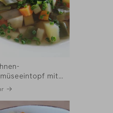
hnen-
müseeintopf mit
ebstöckel
hr