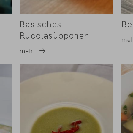
Basisches
Be
Rucolasüppchen
me
mehr