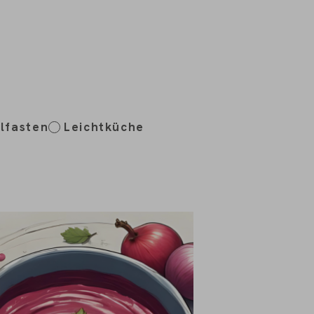
ilfasten
Leichtküche