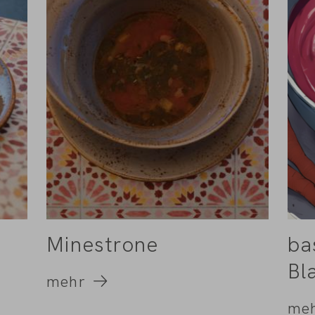
Minestrone
ba
Bl
mehr
me