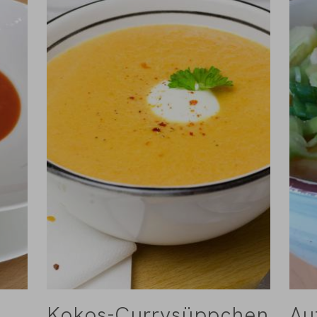
Kokos-Currysüppchen
Au