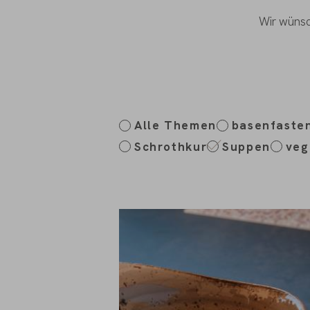
Wir wünsc
Alle Themen
basenfaste
Schrothkur
Suppen
veg