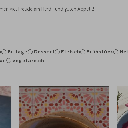
hen viel Freude am Herd - und guten Appetit!
n
Beilage
Dessert
Fleisch
Frühstück
He
an
vegetarisch