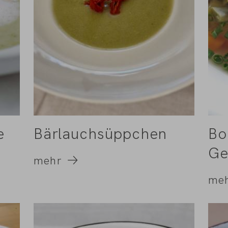
e
Bärlauchsüppchen
Bo
Ge
mehr
Li
me