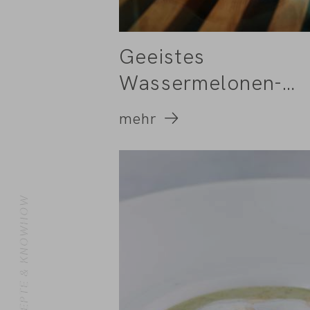
Geeistes
Wassermelonen-
Tomaten-Süppchen
mehr
REZEPTE & KNOWHOW