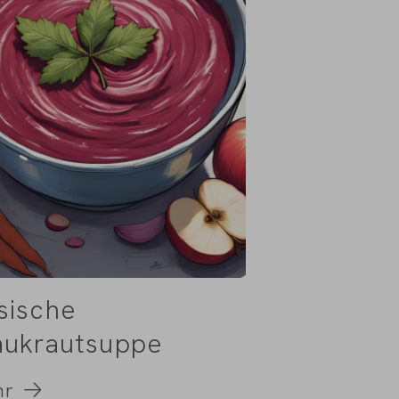
sische
aukrautsuppe
hr