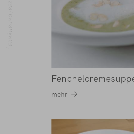
ERNÄHRUNG
HOME
Fenchelcremesupp
mehr